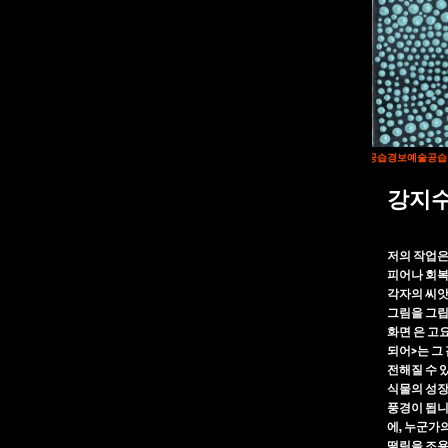
예술공습경보
예술공습경보
예술공습경보
예술공습
강지
저의 작업은
피어나 회복
각자의 씨앗
그림을 그립
화면 은 고
되어>는 그
전해질 수 
식물의 성장
풍경이 됩니
에, 누군가
떨림을 조용