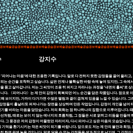
About Art Blitz
Artists
Installation view
경보
예술공습경보
예술공습경보
예술공습경보
예술공습경보
예술공습경보
예술공습경보
예술공습경보
예
수
강지수
Credit
 '피어나는 마음'에 대한 조용한 기록입니다. 말로 다 전하지 못한 감정들을 끌어 올리고,
되는 순간을 포착하고 싶습니다. 삶은 언제나 불확실한 바람 속에 놓여 있지만, 그 속에
을 품고 살아갑니다. 저는 그 씨앗이 조용 히 퍼지고 자라나는 과정을 '내면의 홀씨'로 
니다. 〈피어나다〉는 제 안의 감정이 회복되던 어느 순간을 담은 작품입니다. 점묘로 
요해 보이지만, 가까이 다가가면 수많은 떨림과 결이 겹쳐져 있음을 느낄 수 있습니다. 그
 감정들이 흩날리듯 퍼져나가는 장면을 상상하며 만든 작업입니다. 감정이 개인을 넘어
있기를 바라는 마음을 담았습니다. 저의 회화는 점 하나하나의 집합으로 이루어집니다. 
선처럼, 때로는 보이 지 않는 에너지의 흐름처럼, 그 점들은 서로 얽히고 리듬을 만들며
다. 그 풍경은 저의 감정이 머물렀던 자리이자, 다시 피어나고 싶은 마음의 모습입니다.
의 기억을 환기시키는 작은 씨앗이 되기를 바랍니다. 앞으로도 저는 제 안의 불안과 희망,
히 화면 위에 놓을 것입니다. 말로 닿을 수 없는 감정들을 색과 점으로 남기며, 그 감정이