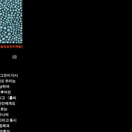
술공습경보
예술공습경보
예술공습경보
예술공습경보
예술공습경보
예술공습경보
예술공습경보
예술공습
 그것이 다시
서도 우리는
상상하며
이루어진
리고 〈홀씨
 타인에게도
때로는
 하나의
 그리고 동시
 침묵과
 언젠가